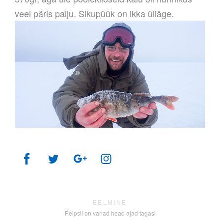
veel päris palju. Sikupüük on ikka üliäge.
EELMINE
Peipsil on vanad head ajad tagasi