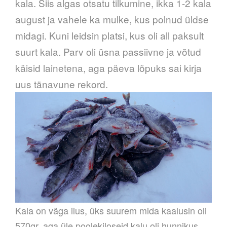
kala. Siis algas otsatu tilkumine, ikka 1-2 kala
august ja vahele ka mulke, kus polnud üldse
midagi. Kuni leidsin platsi, kus oli all paksult
suurt kala. Parv oli üsna passiivne ja võtud
käisid lainetena, aga päeva lõpuks sai kirja
uus tänavune rekord.
Kala on väga ilus, üks suurem mida kaalusin oli
570gr, aga üle poolekiloseid kalu oli hunnikus