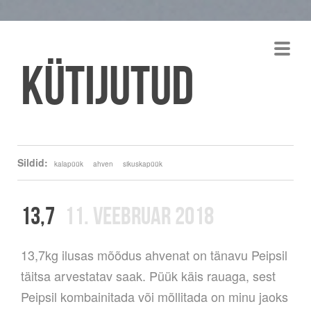
Kütijutud
Sildid:
kalapüük
ahven
sikuskapüük
13,7
11. VEEBRUAR 2018
13,7kg ilusas mõõdus ahvenat on tänavu Peipsil
täitsa arvestatav saak. Püük käis rauaga, sest
Peipsil kombainitada või mõllitada on minu jaoks