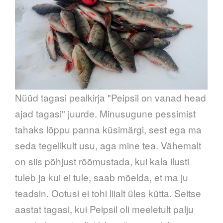
Nüüd tagasi pealkirja "Peipsil on vanad head
ajad tagasi" juurde. Minusugune pessimist
tahaks lõppu panna küsimärgi, sest ega ma
seda tegelikult usu, aga mine tea. Vähemalt
on siis põhjust rõõmustada, kui kala ilusti
tuleb ja kui ei tule, saab mõelda, et ma ju
teadsin. Ootusi ei tohi liialt üles kütta. Seitse
aastat tagasi, kui Peipsil oli meeletult palju