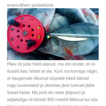
enamvähem poolekilone.
Päev oli juba hästi alanud, ma olin kindel, et nii
ilusaid kalu teistel ei ole. Kuni ma korraga nägin,
et kaugemale liikunud sõprade käed käivad
nagu tuuleveskid ja üksteise järel tulevad jääle
ilusad kalad. Ma pole elu sees jääpuuri ja
seljakotiga nii kiiresti 400 meetrit läbinud kui siis.