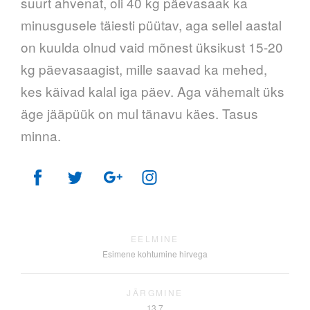
suurt ahvenat, oli 40 kg päevasaak ka
minusgusele täiesti püütav, aga sellel aastal
on kuulda olnud vaid mõnest üksikust 15-20
kg päevasaagist, mille saavad ka mehed,
kes käivad kalal iga päev. Aga vähemalt üks
äge jääpüük on mul tänavu käes. Tasus
minna.
EELMINE
Esimene kohtumine hirvega
JÄRGMINE
13,7