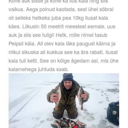
Kohe auk sisse ja kohe ka ilus kala ning siis
vaikus. Aega polnud kaotada, sest ühel sõbral
oli selleks hetkeks juba pea 10kg ilusat kala
käes. Liikusin 50 meetrit meestest eemale, uus
auk ja siis see tuligi! Hetk, mille nimel tasub
Peipsil käia. All olev kala läks paugust käima ja
niikui sikuska all kukkus see ka ära rabati. Ilusat
kala tuli ketti. See on kõige ägedam asi, mis ühe
kalamehega juhtuda saab.