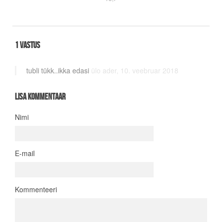
1 vastus
tubli tükk..ikka edasi
ülo ader,
10. veebruar 2018
Lisa kommentaar
Nimi
E-mail
Kommenteeri