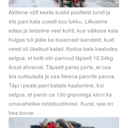
Aktiivne võtt kestis kuskil poolteist tundi ja
siis pani kala uuesti suu lukku. Liikusime
edasi ja leidsime veel kohti, kus väikese kala
hulgas tuli jääle ka ilusamaid isendeid, kuid
need oli üksikud kalad. Kodus kala kaaludes
selgus, et kotti olin pannud täpselt 10,54kg
ilusat ahvenat. Täpselt paras ports, et osa
ära suitsutada ja osa fileena pannile panna.
Täpi i peale pani kalade kaalumine, kui
selgus, et panin ca 100 grammiga kinni ka
omavahelise mõõduvõtmise. Kurat, see on
hea tunne.