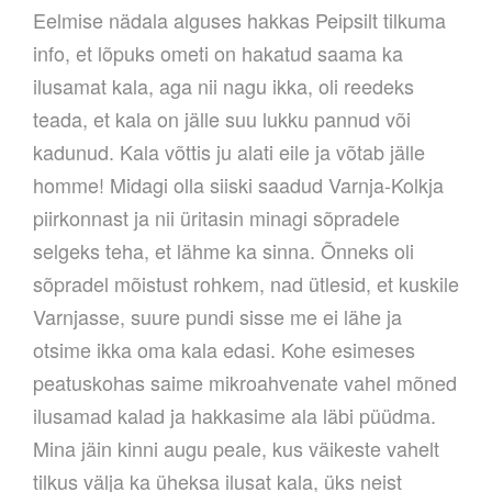
Eelmise nädala alguses hakkas Peipsilt tilkuma
info, et lõpuks ometi on hakatud saama ka
ilusamat kala, aga nii nagu ikka, oli reedeks
teada, et kala on jälle suu lukku pannud või
kadunud. Kala võttis ju alati eile ja võtab jälle
homme! Midagi olla siiski saadud Varnja-Kolkja
piirkonnast ja nii üritasin minagi sõpradele
selgeks teha, et lähme ka sinna. Õnneks oli
sõpradel mõistust rohkem, nad ütlesid, et kuskile
Varnjasse, suure pundi sisse me ei lähe ja
otsime ikka oma kala edasi. Kohe esimeses
peatuskohas saime mikroahvenate vahel mõned
ilusamad kalad ja hakkasime ala läbi püüdma.
Mina jäin kinni augu peale, kus väikeste vahelt
tilkus välja ka üheksa ilusat kala, üks neist