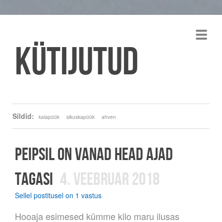
Kütijutud
Sildid:
kalapüük
sikuskapüük
ahven
PEIPSIL ON VANAD HEAD AJAD
TAGASI
4. VEEBRUAR 2018
Sellel postitusel on 1 vastus
Hooaja esimesed kümme kilo maru ilusas