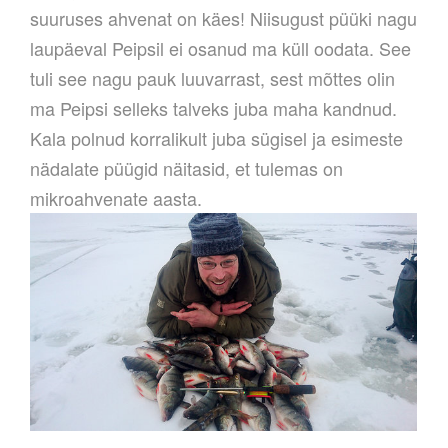
suuruses ahvenat on käes! Niisugust püüki nagu
laupäeval Peipsil ei osanud ma küll oodata. See
tuli see nagu pauk luuvarrast, sest mõttes olin
ma Peipsi selleks talveks juba maha kandnud.
Kala polnud korralikult juba sügisel ja esimeste
nädalate püügid näitasid, et tulemas on
mikroahvenate aasta.