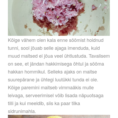
Kõige vähem olen kala enne söömist hoidnud
tunni, sool jõuab selle ajaga imenduda, kuid
muud maitsed ei jõua veel ühtlustuda. Tavalisem
on see, et jändan hakkimisega õhtul ja sööma
hakkan hommikul. Selleks ajaks on maitse
suurepärane ja ühtegi luutükki tunda ei ole.
Kõige paremini maitseb vimmaäkis mulle
leivaga, serveerimisel võib lisada näpuotsaga
tilli ja kui meeldib, siis ka paar tilka
sidrunimahla.