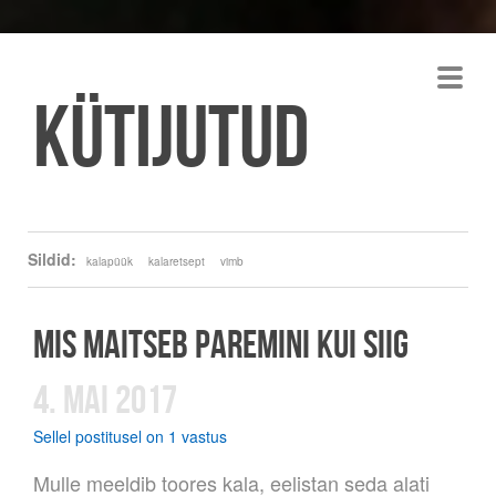
Kütijutud
Sildid:
kalapüük
kalaretsept
vimb
MIS MAITSEB PAREMINI KUI SIIG
4. MAI 2017
Sellel postitusel on 1 vastus
Mulle meeldib toores kala, eelistan seda alati