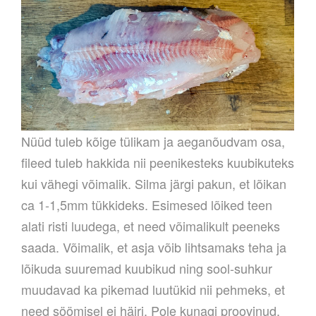
Nüüd tuleb kõige tülikam ja aeganõudvam osa,
fileed tuleb hakkida nii peenikesteks kuubikuteks
kui vähegi võimalik. Silma järgi pakun, et lõikan
ca 1-1,5mm tükkideks. Esimesed lõiked teen
alati risti luudega, et need võimalikult peeneks
saada. Võimalik, et asja võib lihtsamaks teha ja
lõikuda suuremad kuubikud ning sool-suhkur
muudavad ka pikemad luutükid nii pehmeks, et
need söömisel ei häiri. Pole kunagi proovinud.