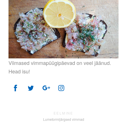
Viimased vimmapüügipäevad on veel jäänud.
Head isu!
EELMINE
Lumetormijärgsed vimmad