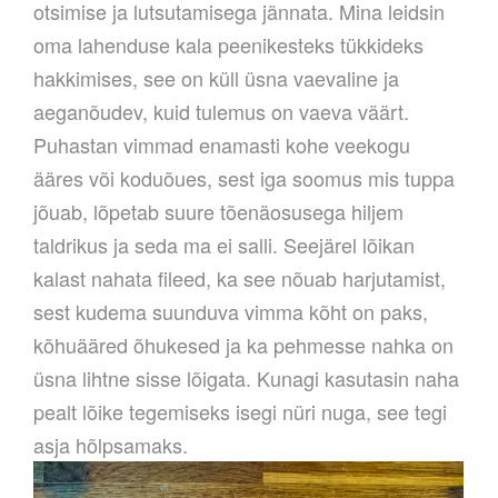
otsimise ja lutsutamisega jännata. Mina leidsin
oma lahenduse kala peenikesteks tükkideks
hakkimises, see on küll üsna vaevaline ja
aeganõudev, kuid tulemus on vaeva väärt.
Puhastan vimmad enamasti kohe veekogu
ääres või koduõues, sest iga soomus mis tuppa
jõuab, lõpetab suure tõenäosusega hiljem
taldrikus ja seda ma ei salli. Seejärel lõikan
kalast nahata fileed, ka see nõuab harjutamist,
sest kudema suunduva vimma kõht on paks,
kõhuääred õhukesed ja ka pehmesse nahka on
üsna lihtne sisse lõigata. Kunagi kasutasin naha
pealt lõike tegemiseks isegi nüri nuga, see tegi
asja hõlpsamaks.