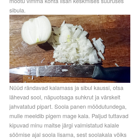
mõõtu vimma kohta lisan keskmises suuruses
sibula.
Nüüd rändavad kalamass ja sibul kaussi, otsa
lähevad sool, näpuotsaga suhkrut ja värskelt
jahvatatud pipart. Soola panen mõõdutundega,
mulle meeldib pigem mage kala. Paljud tuttavad
kipuvad minu maitse järgi valmistatud kalale
söömise ajal soola lisama, sest soolakala võiks