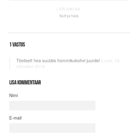
JÄRGMINE
Nutt ja hala
1 vastus
Tõeliselt hea suutäis hommikukohvi juurde!
Luule,
18.
oktoober 2019
Lisa kommentaar
Nimi
E-mail