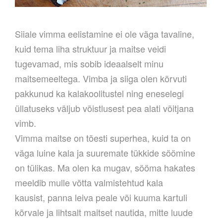
Siiale vimma eelistamine ei ole väga tavaline,
kuid tema liha struktuur ja maitse veidi
tugevamad, mis sobib ideaalselt minu
maitsemeeltega. Vimba ja siiga olen kõrvuti
pakkunud ka kalakoolitustel ning eneselegi
üllatuseks väljub võistlusest pea alati võitjana
vimb.
Vimma maitse on tõesti superhea, kuid ta on
väga luine kala ja suuremate tükkide söömine
on tülikas. Ma olen ka mugav, sööma hakates
meeldib mulle võtta valmistehtud kala
kausist, panna leiva peale või kuuma kartuli
kõrvale ja lihtsalt maitset nautida, mitte luude