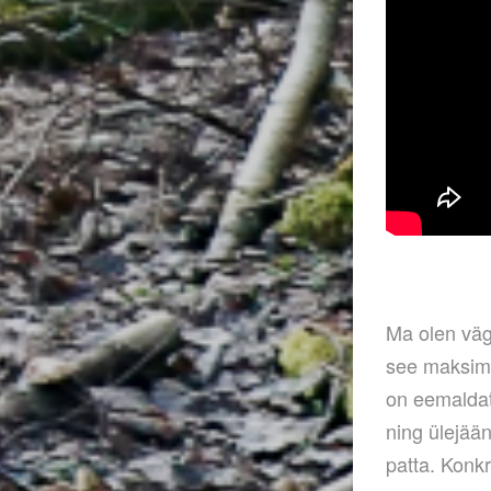
Ma olen väga
see maksima
on eemaldat
ning ülejään
patta. Konk