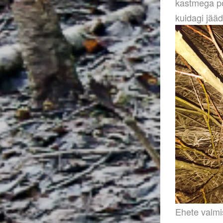
kastmega po
kuidagi jää
Ehete valmis