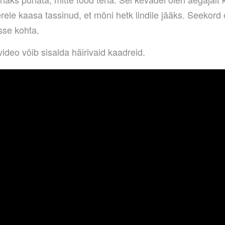
rele kaasa tassinud, et mõni hetk lindile jääks. Seekord
esse kohta.
video võib sisalda häirivaid kaadreid.