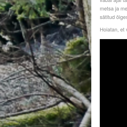
metsa ja me
sätitud õig
Hoiatan, et 