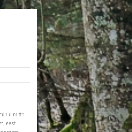
minul mitte
t, sest
 kaamera