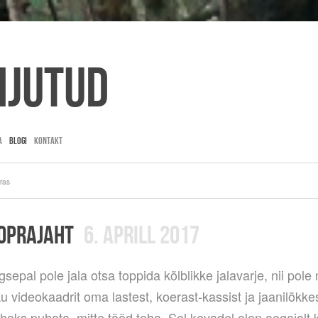
ijutud
A
BLOGI
KONTAKT
ras
KOPRAJAHT
6. APRILL 2017
gsepal pole jala otsa toppida kõlblikke jalavarje, nii pole 
ku videokaadrit oma lastest, koerast-kassist ja jaanilõkkes
ahaks puhata, mitte tööd teha. Sel kevadel olen aegajalt