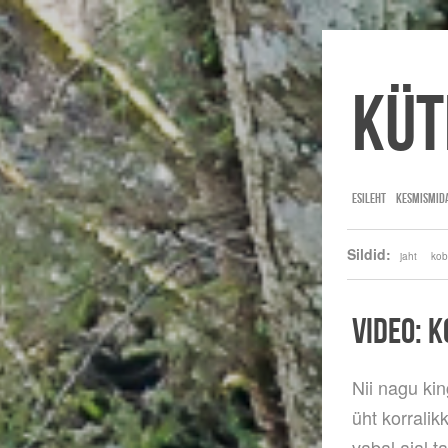
Küt
ESILEHT
KESMISMID
Sildid:
jaht
kob
VIDEO: 
Nii nagu kin
üht korralik
vabal ajal t