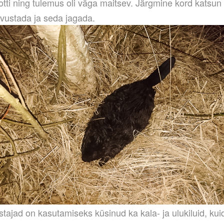
tti ning tulemus oli väga maitsev. Järgmine kord katsun 
dvustada ja seda jagada.
tajad on kasutamiseks küsinud ka kala- ja ulukiluid, kuid