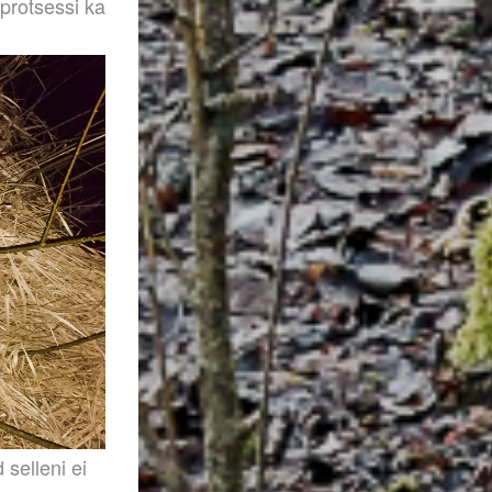
protsessi ka
 selleni ei