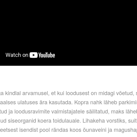
 kindlal arvamusel, et kui loodusest on midagi võetud, s
alses ulatuses ära kasutada. Kopra nahk läheb parkimi
ud ja loodusravimite valmistajatele säilitatud, maks läh
ud siseorganid koera toidulauale. Lihakeha vorstiks, sui
reetsest isendist pool rändas koos õunaveini ja magush