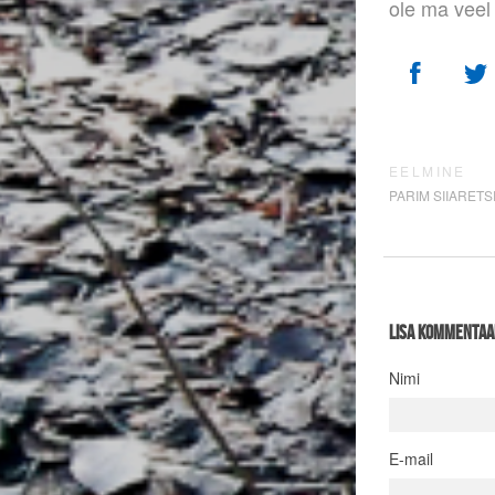
ole ma veel
EELMINE
PARIM SIIARET
Lisa kommentaa
Nimi
E-mail