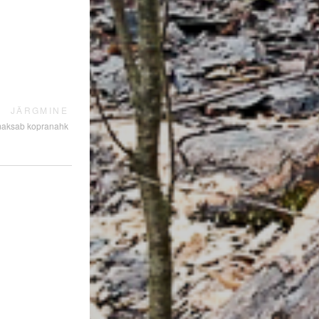
JÄRGMINE
maksab kopranahk