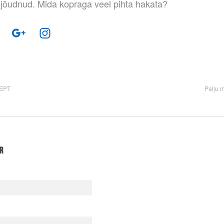
 jõudnud. Mida kopraga veel pihta hakata?
SEPT
Palju 
r