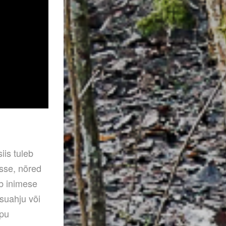
iis tuleb
sse, nõred
eb inimese
tsuahju või
apu