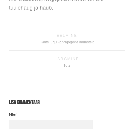
tuulehaug ja haub.
EELMINE
Kaks lugu koprajõgede kallastelt
JÄRGMINE
10,2
Lisa kommentaar
Nimi