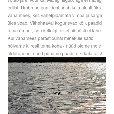
erilist. Ümbruse paatidest saab kala ainult üks
vana mees, kes vahetpidamata vimba ja särge
üles veab. Vähehaaval kogunevad kõik paadid
tema ümber, aga kellelgi teisel nii hästi ei lähe.
Kui vanamees pärastlõunal minekule sätib
hõivame kiiresti tema koha - nüüd oleme meie
eldoraados, nüüd püüame paadi triiki kala täis!