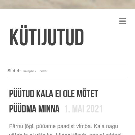
Kütijutud
Sildid:
kalapüük
vimb
PÜÜTUD KALA EI OLE MÕTET
PÜÜDMA MINNA
1. MAI 2021
Pärnu jõgi, püüame paadist vimba. Kala nagu
võtab ja ei võta ka. Midagi tilgub, aga ei midagi