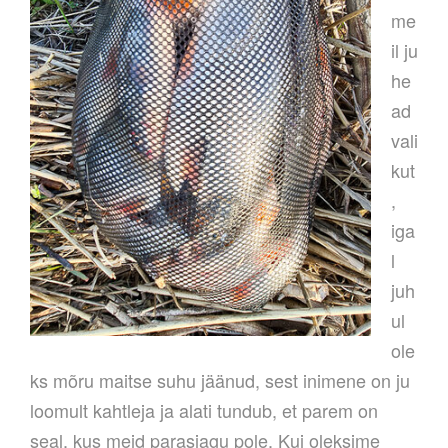
me
il ju
he
ad
vali
kut
,
iga
l
juh
ul
ole
ks mõru maitse suhu jäänud, sest inimene on ju
loomult kahtleja ja alati tundub, et parem on
seal, kus meid parasjagu pole. Kui oleksime