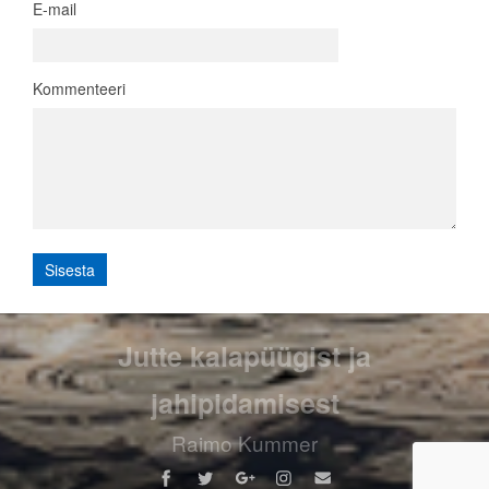
E-mail
Kommenteeri
Jutte kalapüügist ja
jahipidamisest
Raimo Kummer