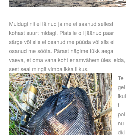
Muidugi nii ei läinud ja me ei saanud sellest
kohast suurt midagi. Platsile oli jäänud paar
särge või siis ei osanud me püüda või siis ei
osanud me sööta. Pärast nägime tükk aega
vaeva, et oma vana koht enamvähem üles leida,
sest seal mingit vimba ikka liikus.
Te
gel
ikul
t
pol
nu
dki