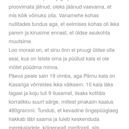
proovimata jätnud, oleks jäänud vaevama, et
mis kõik võinuks olla. Vanamehe kohas
nullitades tundus aga, et eelmises kohas oli ikka
parem ja kirusime ennast, et üldse asukohta
muutsime.
Loo moraal on, et sinu õnn ei pruugi üldse olla
seal, kus on teiste oma ja püütud kala ei ole
mõtet püüdma minna.
Päeva peale sain 19 vimba, aga Pärnu kala on
Kasariga võrreldes ikka väiksem. 10 kala läks
tagasi ja koju tuli 9 ilusamat, lisaks kotitäis
korralikku suurt särge, millest pirakaim kaalus
480grammi. Tundub, et kevadine õngepüügiaeg
hakkab läbi saama ja tuleb keskenduda
merekaladele, kõigepealt meriforell, siis