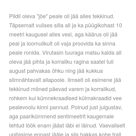
Pildil oleva "jõe" peale oli jää alles tekkinud.
Täpsemalt vulises silla all ja ka püügikohast 10
meetri kaugusel alles vesi, aga käärus oli jää
peal ja loomulikult oli vaja proovida ka sinna
peale ronida. Virutasin tuuraga matsu kalda all
oleva jää pihta ja korraliku ragina saatel tuli
august pahvakas õhku ning jää kukkus
silmnähtavalt allapoole. Ilmselt oli esimene jää
tekkinud mõned päevad varem ja korralikud,
rohkem kui kümnekraadised külmakraadid vee
pealevoolu kinni pannud. Polnud just julgustav,
aga paarikümmend sentimeetrit kaugemale
tehtud löök enam jääst läbi ei läinud. Vaevaliselt
upitasime ennast jääle ja siis hakkas kohe trall