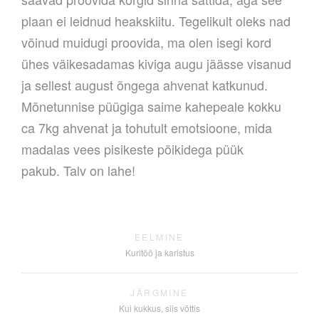
plaan ei leidnud heakskiitu. Tegelikult oleks nad
võinud muidugi proovida, ma olen isegi kord
ühes väikesadamas kiviga augu jäässe visanud
ja sellest august õngega ahvenat katkunud.
Mõnetunnise püügiga saime kahepeale kokku
ca 7kg ahvenat ja tohutult emotsioone, mida
madalas vees pisikeste põikidega püük
pakub. Talv on lahe!
EELMINE
Kuritöö ja karistus
JÄRGMINE
Kui kukkus, siis võttis