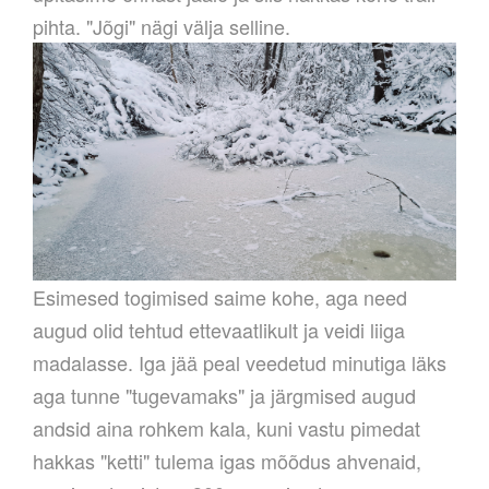
pihta. "Jõgi" nägi välja selline.
Esimesed togimised saime kohe, aga need
augud olid tehtud ettevaatlikult ja veidi liiga
madalasse. Iga jää peal veedetud minutiga läks
aga tunne "tugevamaks" ja järgmised augud
andsid aina rohkem kala, kuni vastu pimedat
hakkas "ketti" tulema igas mõõdus ahvenaid,