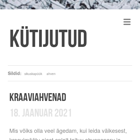
Kütijutud
Sildid:
sikuskapüük
ahven
KRAAVIAHVENAD
18. JAANUAR 2021
Mis võiks olla veel ägedam, kui leida väikesest,
kraavimõõtu ojast aplalt toituv ahvenaparv ja