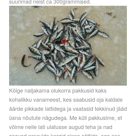
suurimad neist ca 300grammised.
Kõige naljakama olukorra pakkusid kaks
kohalikku vanameest, kes saabusid oja kaldale
äärde pikkade lattidega ja vaatasid tekkinud jääd
üsna nõutute nägudega. Me küll pakkusime, et
võime neile lati ulatusse augud teha ja nad
saavad proovida korgid sinna sättida, aga see