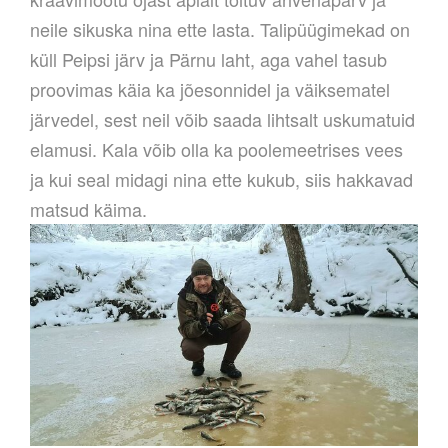
neile sikuska nina ette lasta. Talipüügimekad on
küll Peipsi järv ja Pärnu laht, aga vahel tasub
proovimas käia ka jõesonnidel ja väiksematel
järvedel, sest neil võib saada lihtsalt uskumatuid
elamusi. Kala võib olla ka poolemeetrises vees
ja kui seal midagi nina ette kukub, siis hakkavad
matsud käima.