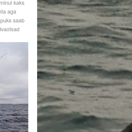
n minul kaks
ohta aga
Lõpuks saab
idvaotsad