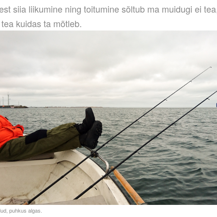
llest siia liikumine ning toitumine sõltub ma muidugi ei tea
i tea kuidas ta mõtleb.