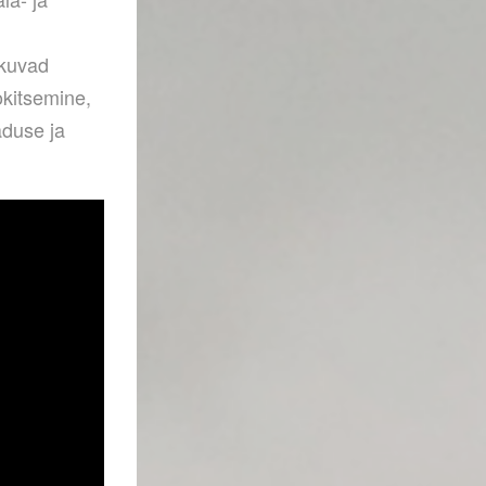
akuvad
okitsemine,
aduse ja