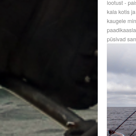
lootust - pai
kala kotis j
kaugele min
paadikaasla
püsivad sama