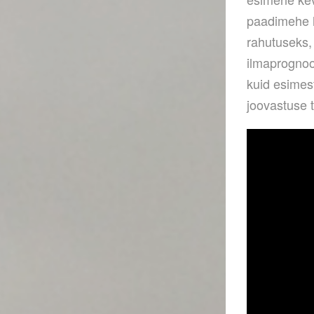
paadimehe h
rahutuseks, 
ilmaprognoo
kuid esimes
joovastuse 