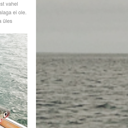
st vahel
laga ei ole.
a üles