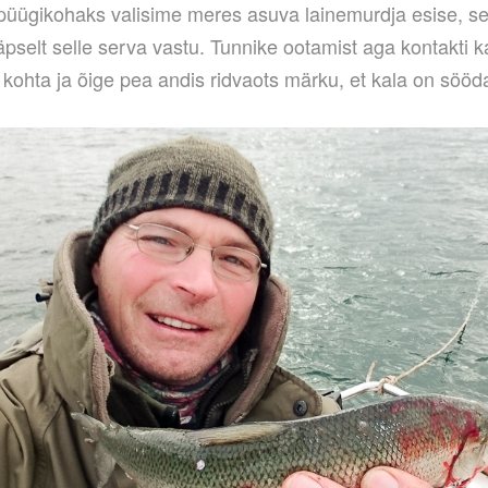
üügikohaks valisime meres asuva lainemurdja esise, se
äpselt selle serva vastu. Tunnike ootamist aga kontakti ka
kohta ja õige pea andis ridvaots märku, et kala on sööd