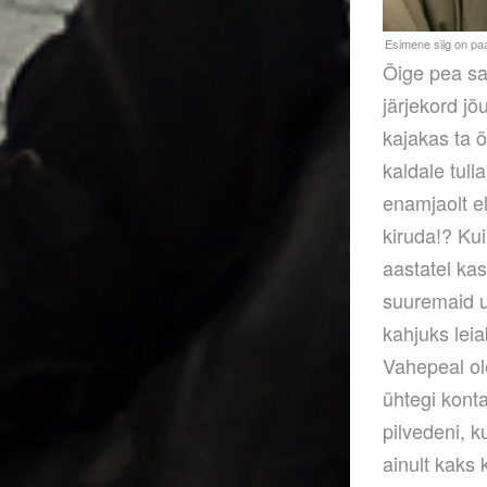
Õige pea sa
järjekord j
kajakas ta õ
kaldale tull
enamjaolt e
kiruda!? Kui
aastatel ka
suuremaid us
kahjuks lei
Vahepeal ol
ühtegi konta
pilvedeni, 
ainult kaks 