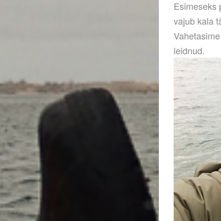
Esimeseks p
vajub kala t
Vahetasime 
leidnud.