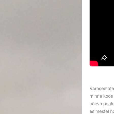
Varasemate 
minna koos 
päeva peale
esimestel h