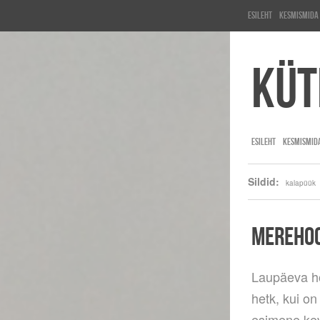
Esileht
KesMisMida
Küt
ESILEHT
KESMISMID
Sildid:
kalapüük
MEREHOO
Laupäeva h
hetk, kui o
esimene kev