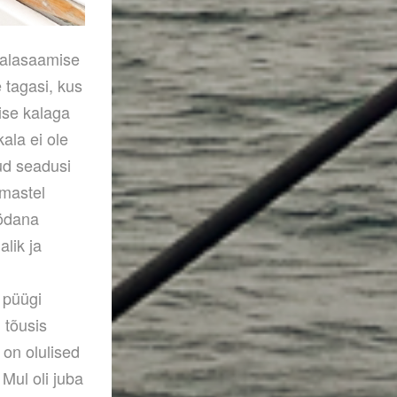
kalasaamise
 tagasi, kus
lise kalaga
kala ei ole
ud seadusi
imastel
öödana
alik ja
 püügi
u tõusis
 on olulised
Mul oli juba