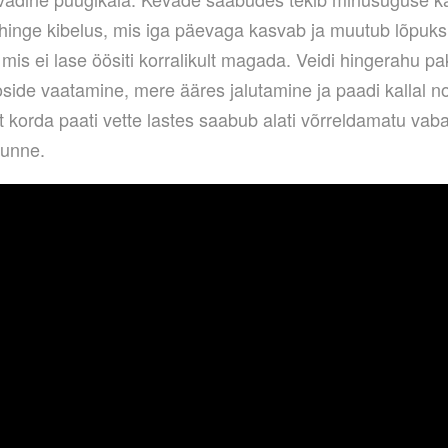
inge kibelus, mis iga päevaga kasvab ja muutub lõpuks
mis ei lase öösiti korralikult magada. Veidi hingerahu p
side vaatamine, mere ääres jalutamine ja paadi kallal n
t korda paati vette lastes saabub alati võrreldamatu vab
tunne.