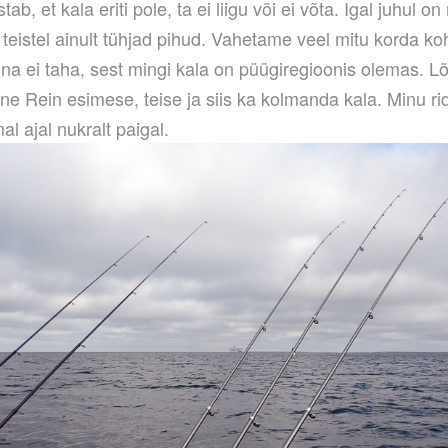
stab, et kala eriti pole, ta ei liigu või ei võta. Igal juhul o
a teistel ainult tühjad pihud. Vahetame veel mitu korda k
na ei taha, sest mingi kala on püügiregioonis olemas. 
ne Rein esimese, teise ja siis ka kolmanda kala. Minu r
l ajal nukralt paigal.