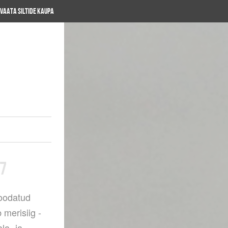
Vaata siltide kaupa
17
oodatud
merisiig -
la- ja