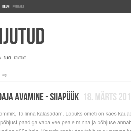
Blogi
Kontakt
ijutud
A
BLOGI
KONTAKT
siig
AJA AVAMINE - SIIAPÜÜK
18. MÄRTS 20
ommik, Tallinna kalasadam. Lõpuks ometi on käes kaua
n põhjust paadiga vaba vee peale minna ja põhjuse annab 
adine püügikala. Kevade saabudes tekib minusuguse ka