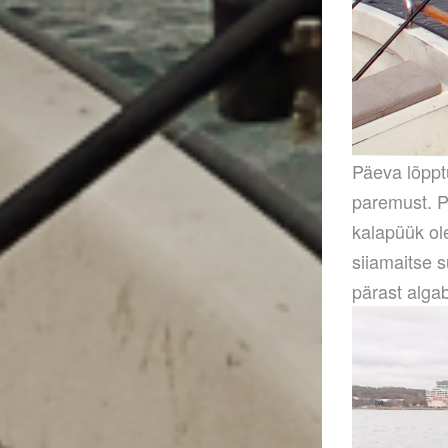
Päeva lõppt
paremust. P
kalapüük ol
siiamaitse 
pärast algab