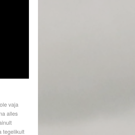
ole vaja
ma alles
inult
tegelikult