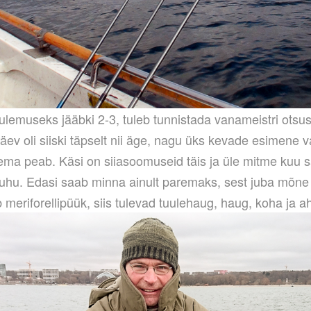
ulemuseks jääbki 2-3, tuleb tunnistada vanameistri otsus
äev oli siiski täpselt nii äge, nagu üks kevade esimene 
ema peab. Käsi on siiasoomuseid täis ja üle mitme kuu 
suhu. Edasi saab minna ainult paremaks, sest juba mõne
 meriforellipüük, siis tulevad tuulehaug, haug, koha ja a