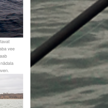
tavat
vaba vee
saab
 nädala
hven.