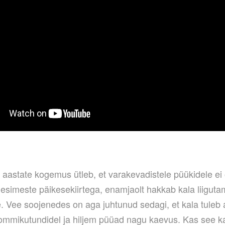
aastate kogemus ütleb, et varakevadistele püükidele ei 
esimeste päikesekiirtega, enamjaolt hakkab kala liiguta
. Vee soojenedes on aga juhtunud sedagi, et kala tuleb a
ommikutundidel ja hiljem püüad nagu kaevus. Kas see ka 