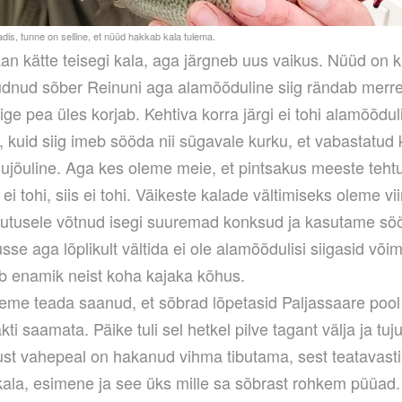
an kätte teisegi kala, aga järgneb uus vaikus. Nüüd on 
õudnud sõber Reinuni aga alamõõduline siig rändab merre
ige pea üles korjab. Kehtiva korra järgi ei tohi alamõõdu
a, kuid siig imeb sööda nii sügavale kurku, et vabastatud 
lujõuline. Aga kes oleme meie, et pintsakus meeste teht
 ei tohi, siis ei tohi. Väikeste kalade vältimiseks oleme vi
sutusele võtnud isegi suuremad konksud ja kasutame s
se aga lõplikult vältida ei ole alamõõdulisi siigasid võim
ab enamik neist koha kajaka kõhus.
eme teada saanud, et sõbrad lõpetasid Paljassaare pool
kti saamata. Päike tuli sel hetkel pilve tagant välja ja tuj
kust vahepeal on hakanud vihma tibutama, sest teatavasti
kala, esimene ja see üks mille sa sõbrast rohkem püüad. 