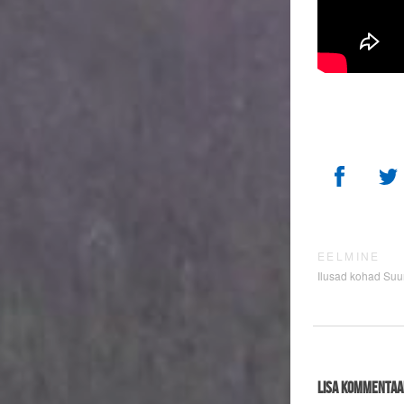
EELMINE
Ilusad kohad Suu
Lisa kommentaa