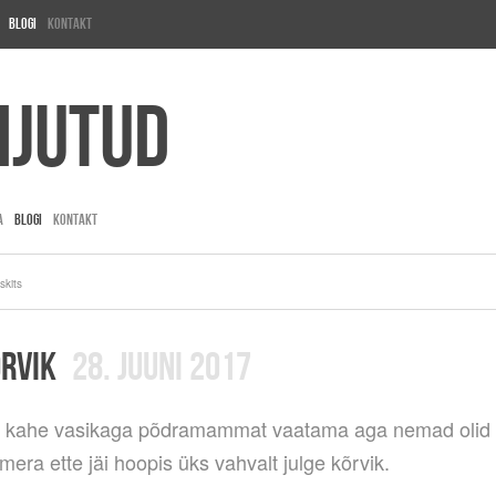
Blogi
Kontakt
ijutud
A
BLOGI
KONTAKT
skits
ÕRVIK
28. JUUNI 2017
a kahe vasikaga põdramammat vaatama aga nemad olid
era ette jäi hoopis üks vahvalt julge kõrvik.