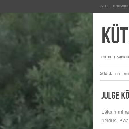
Esileht
KesMisMida
Küt
ESILEHT
KESMISMID
Sildid:
jaht
met
JULGE K
Läksin min
peidus. Kaam