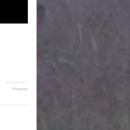
JÄRGMINE
Põrsakari