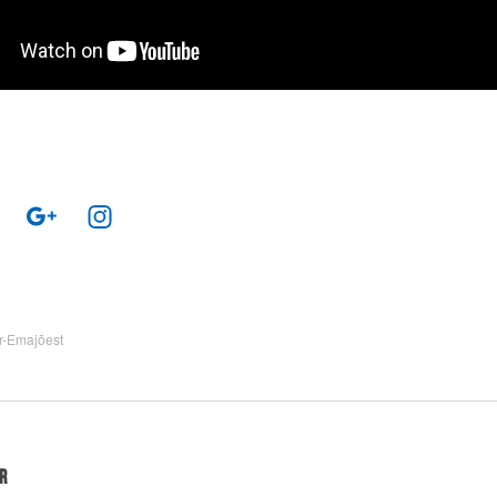
r-Emajõest
r