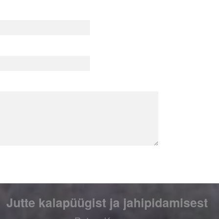
Jutte kalapüügist ja jahipidamisest