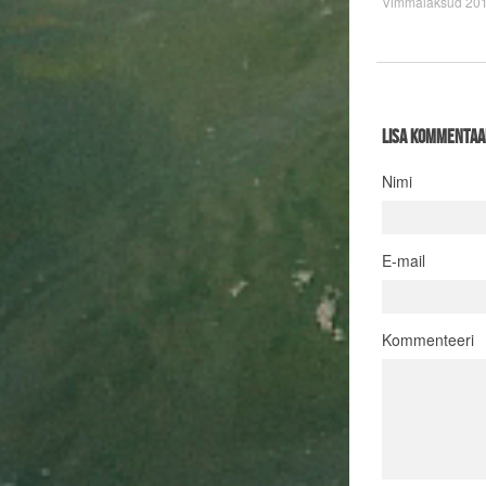
Vimmalaksud 20
Lisa kommentaa
Nimi
E-mail
Kommenteeri