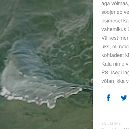
aga võimas, 
soojeneb ve
esimesel kar
vahemikus 6
Väikest meri
üks, oli nei
kohtadest ki
Kala nime v
PS! isegi l
võtan ikka v
EELMINE