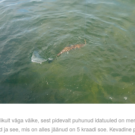
likult väga väike, sest pidevalt puhunud idatuuled on me
d ja see, mis on alles jäänud on 5 kraadi soe. Kevadine 