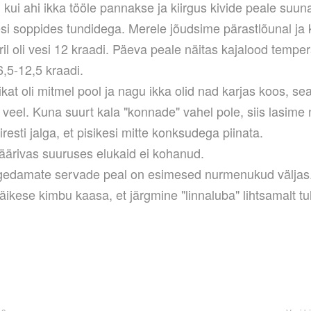
kui ahi ikka tööle pannakse ja kiirgus kivide peale suun
si soppides tundidega. Merele jõudsime pärastlõunal ja
il oli vesi 12 kraadi. Päeva peale näitas kajalood tempe
,5-12,5 kraadi.
kat oli mitmel pool ja nagu ikka olid nad karjas koos, seal
d veel. Kuna suurt kala "konnade" vahel pole, siis lasime 
iresti jalga, et pisikesi mitte konksudega piinata.
äärivas suuruses elukaid ei kohanud.
agedamate servade peal on esimesed nurmenukud väljas.
äikese kimbu kaasa, et järgmine "linnaluba" lihtsamalt tu