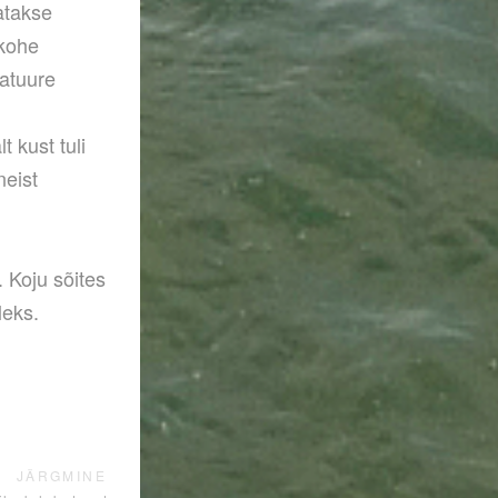
atakse
 kohe
ratuure
t kust tuli
neist
 Koju sõites
leks.
JÄRGMINE