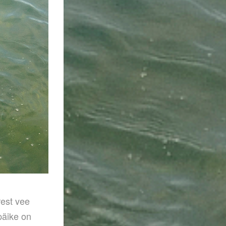
rest vee
päike on