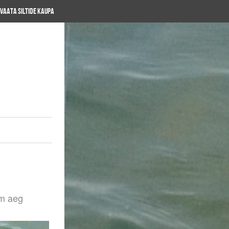
Vaata siltide kaupa
im aeg