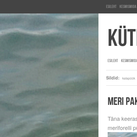
Esileht
KesMisMida
Küt
ESILEHT
KESMISMID
Sildid:
kalapüük
MERI PA
Täna keeras
meriforelli 