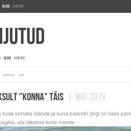
Blogi
Kontakt
ijutud
A
BLOGI
KONTAKT
meriforell
meri
KSULT "KONNA" TÄIS
1. MAI 2019
 tuule korraks läände ja kuna kalendri järgi on käes par
püügiks, siis läksime kohe merele.