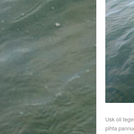
Usk oli tege
pihta pannu