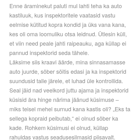
Enne äraminekut paluti mul lahti teha ka auto
kastiluuk, kus inspektoritele vaatasid vastu
eelmise kütitud kopra kondid ja üks vana kana,
kes oli oma loomuliku otsa leidnud. Ütlesin küll,
et viin need peale jahti raipeauku, aga küllap ei
pannud inspektorid seda tähele.
Läksime siis kraavi äärde, mina sinnasamasse
auto juurde, sõber sõitis edasi ja ka inspektorid
suundusid talle järele, et luhad üle kontrollida.
Seal jäid nad veelkord juttu ajama ja inspektorid
küsisid ära hinge närima jäänud küsimuse –
miks teisel mehel surnud kana kastis oli? „Eks ta
sellega kopraid peibutab,“ ei olnud sõber ka
kade. Rohkem küsimusi ei olnud, küllap
rahuldas vastus seadusesilmasid piisavalt.