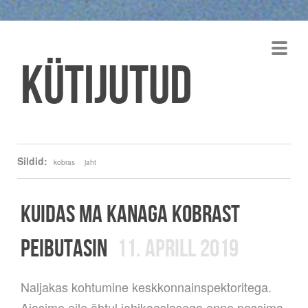
Kütijutud
Sildid:
kobras
jaht
KUIDAS MA KANAGA KOBRAST
PEIBUTASIN
11. APRILL 2019
Naljakas kohtumine keskkonnainspektoritega.
Ajasime eile õhtul
jahikaaslasega enne passima