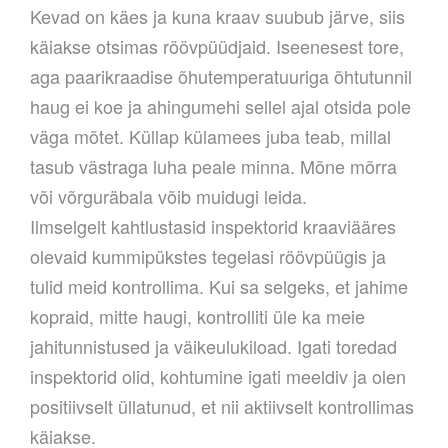
Kevad on käes ja kuna kraav suubub järve, siis
käiakse otsimas röövpüüdjaid. Iseenesest tore,
aga paarikraadise õhutemperatuuriga õhtutunnil
haug ei koe ja ahingumehi sellel ajal otsida pole
väga mõtet. Küllap külamees juba teab, millal
tasub västraga luha peale minna. Mõne mõrra
või võrguräbala võib muidugi leida.
Ilmselgelt kahtlustasid inspektorid kraaviääres
olevaid kummipükstes tegelasi röövpüügis ja
tulid meid kontrollima. Kui sa selgeks, et jahime
kopraid, mitte haugi, kontrolliti üle ka meie
jahitunnistused ja väikeulukiload. Igati toredad
inspektorid olid, kohtumine igati meeldiv ja olen
positiivselt üllatunud, et nii aktiivselt kontrollimas
käiakse.