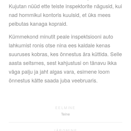
Kujutan nüüd ette teiste inspektorite nägusid, kui
nad hommikul kontoris kuulsid, et üks mees
peibutas kanaga kopraid.
Kümmekond minutit peale inspektsiooni auto
lahkumist ronis otse nina ees kaldale kenas
suuruses kobras, kes õnnestus ära küttida. Selle
aasta seitsmes, sest kahjustusi on tänavu ikka
väga palju ja jaht algas vara, esimene loom
õnnestus kätte saada juba veebruaris.
EELMINE
Teine
JÄRGMINE