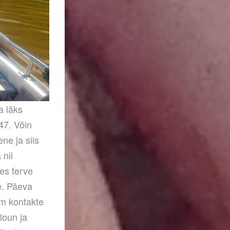
a läks
47. Võin
ne ja siis
 nii
es terve
e. Päeva
kem kontakte
loun ja