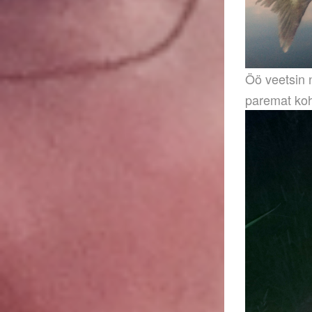
Öö veetsin n
paremat koh