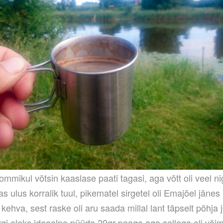
mmikul võtsin kaaslase paati tagasi, aga võtt oli veel n
as ulus korralik tuul, pikematel sirgetel oli Emajõel jänes
ehva, sest raske oli aru saada millal lant täpselt põhja 
rgi oleks ideaalne püüda 20gr peaga aga sellega oli või