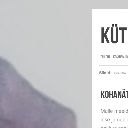
Küt
ESILEHT
KESMISMID
Sildid:
kalapüük
KOHANÄT
Mulle meeld
lõke ja ööb
pakkus seek