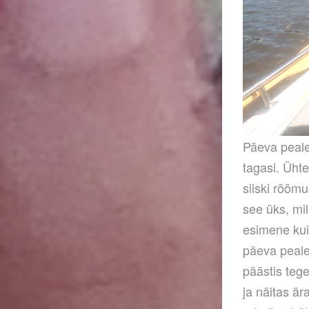
Päeva peale 
tagasi. Üht
siiski rõõmu
see üks, mi
esimene kui
päeva peale 
päästis tege
ja näitas är