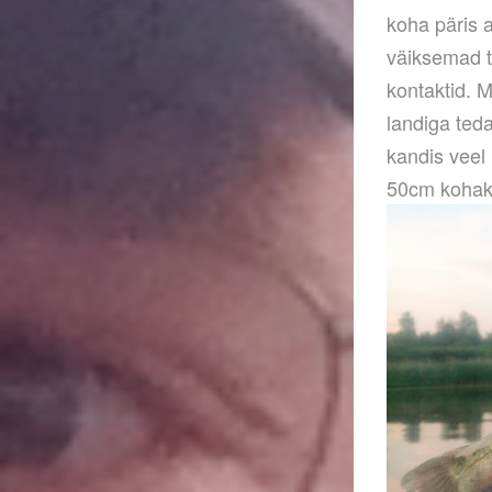
koha päris a
väiksemad t
kontaktid. Mi
landiga teda
kandis veel
50cm kohakal