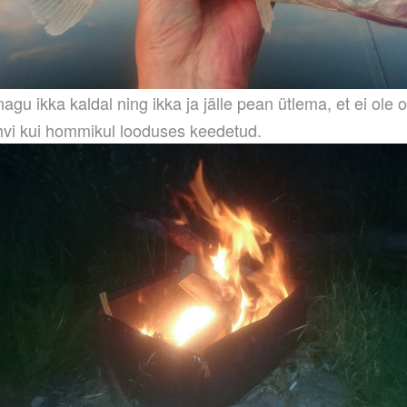
agu ikka kaldal ning ikka ja jälle pean ütlema, et ei ole
vi kui hommikul looduses keedetud.