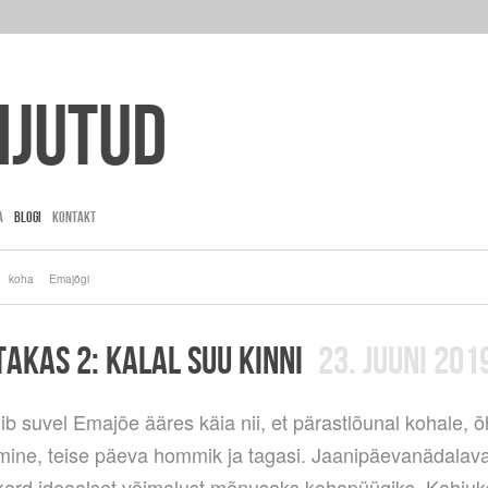
ijutud
A
BLOGI
KONTAKT
koha
Emajõgi
AKAS 2: KALAL SUU KINNI
23. JUUNI 201
ib suvel Emajõe ääres käia nii, et pärastlõunal kohale, 
imine, teise päeva hommik ja tagasi. Jaanipäevanädalav
ord ideaalset võimalust mõnusaks kohapüügiks. Kahjuks 