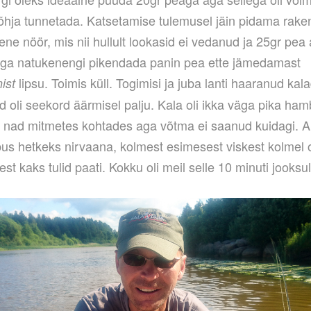
 põhja tunnetada. Katsetamise tulemusel jäin pidama rake
eene nöör, mis nii hullult lookasid ei vedanud ja 25gr pea 
ga natukenengi pikendada panin pea ette jämedamast
lipsu. Toimis küll. Togimisi ja juba lanti haaranud kal
nist
d oli seekord äärmisel palju. Kala oli ikka väga pika ha
 nad mitmetes kohtades aga võtma ei saanud kuidagi. A
us hetkeks nirvaana, kolmest esimesest viskest kolmel o
lest kaks tulid paati. Kokku oli meil selle 10 minuti jooksu