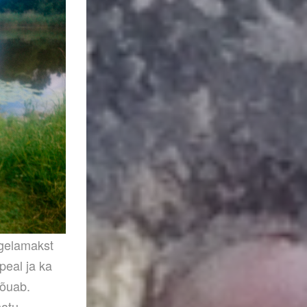
igelamakst
 peal ja ka
jõuab.
matu