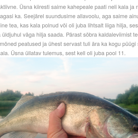
ktiivne. Üsna kiiresti saime kahepeale paati neli kala j
agasi ka. Seejärel suundusime allavoolu, aga saime ain
ne tea, kas kala polnud või oli juba lihtsalt liiga hilja, se
 üldjuhul väga hilja saada. Pärast sõbra kaldaleviimist 
 mõned peatused ja ühest servast tuli ära ka kogu püügi
a. Üsna üllatav tulemus, sest kell oli juba pool 11.