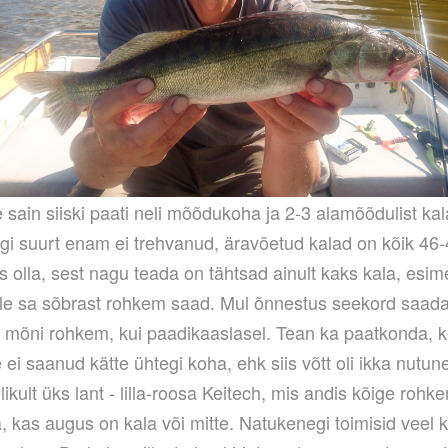
sain siiski paati neli mõõdukoha ja 2-3 alamõõdulist kal
egi suurt enam ei trehvanud, äravõetud kalad on kõik 46-
s olla, sest nagu teada on tähtsad ainult kaks kala, esime
lle sa sõbrast rohkem saad. Mul õnnestus seekord saada
 mõni rohkem, kui paadikaaslasel. Tean ka paatkonda, k
ei saanud kätte ühtegi koha, ehk siis võtt oli ikka nutun
likult üks lant - lilla-roosa Keitech, mis andis kõige roh
a, kas augus on kala või mitte. Natukenegi toimisid veel k