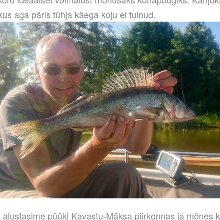
kus aga päris tühja käega koju ei tulnud.
 alustasime püüki Kavastu-Mäksa piirkonnas ja mõnes k