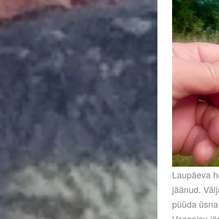
Laupäeva ho
jäänud. Välj
püüda üsna k
Veeseisu jä