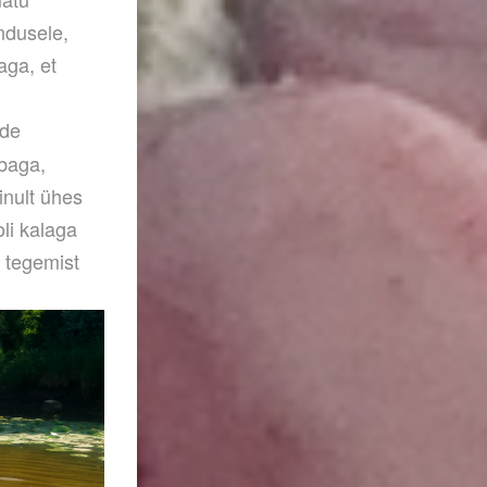
ndusele,
aga, et
ade
mbaga,
inult ühes
li kalaga
l tegemist