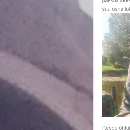
suu üsna lu
Reede õhtul