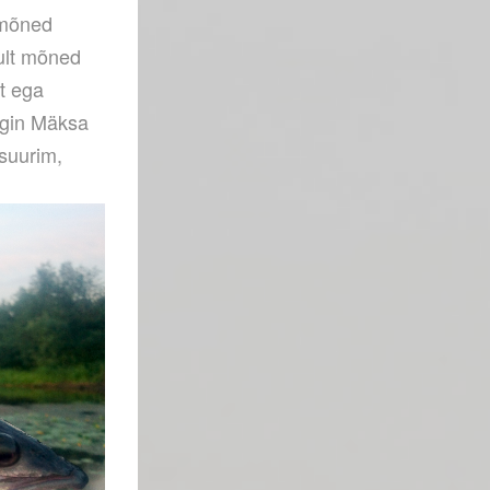
a mõned
ult mõned
st ega
tegin Mäksa
 suurim,