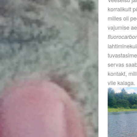
korralikult
milles oli p
vajumise ae
fluorocarbo
lahtiminekui
tuvastasime
servas saab
kontakt, mil
viie kalaga.