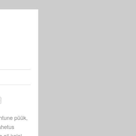
9
õhtune püük,
ahetus
oli kalal