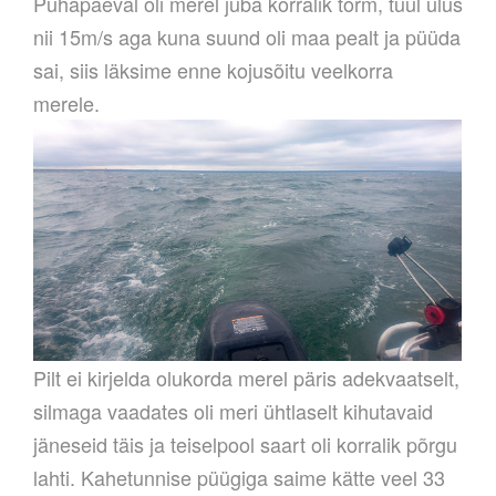
Pühapäeval oli merel juba korralik torm, tuul ulus
nii 15m/s aga kuna suund oli maa pealt ja püüda
sai, siis läksime enne kojusõitu veelkorra
merele.
Pilt ei kirjelda olukorda merel päris adekvaatselt,
silmaga vaadates oli meri ühtlaselt kihutavaid
jäneseid täis ja teiselpool saart oli korralik põrgu
lahti. Kahetunnise püügiga saime kätte veel 33