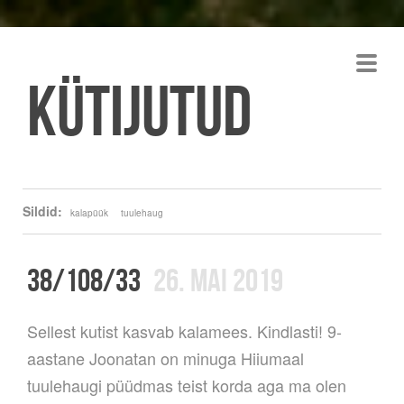
Kütijutud
Sildid:
kalapüük
tuulehaug
38/108/33
26. MAI 2019
Sellest kutist kasvab kalamees. Kindlasti! 9-
aastane Joonatan on minuga Hiiumaal
tuulehaugi püüdmas teist korda aga ma olen