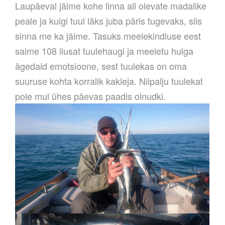
Laupäeval jäime kohe linna all olevate madalike
peale ja kuigi tuul läks juba päris tugevaks, siis
sinna me ka jäime. Tasuks meelekindluse eest
saime 108 ilusat tuulehaugi ja meeletu hulga
ägedaid emotsioone, sest tuulekas on oma
suuruse kohta korralik kakleja. Niipalju tuulekat
pole mul ühes päevas paadis olnudki.