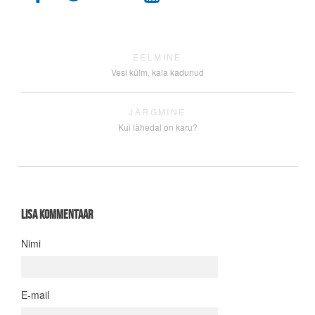
EELMINE
Vesi külm, kala kadunud
JÄRGMINE
Kui lähedal on karu?
Lisa kommentaar
Nimi
E-mail