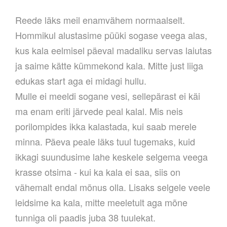
Reede läks meil enamvähem normaalselt.
Hommikul alustasime püüki sogase veega alas,
kus kala eelmisel päeval madaliku servas laiutas
ja saime kätte kümmekond kala. Mitte just liiga
edukas start aga ei midagi hullu.
Mulle ei meeldi sogane vesi, sellepärast ei käi
ma enam eriti järvede peal kalal. Mis neis
porilompides ikka kalastada, kui saab merele
minna. Päeva peale läks tuul tugemaks, kuid
ikkagi suundusime lahe keskele selgema veega
krasse otsima - kui ka kala ei saa, siis on
vähemalt endal mõnus olla. Lisaks selgele veele
leidsime ka kala, mitte meeletult aga mõne
tunniga oli paadis juba 38 tuulekat.