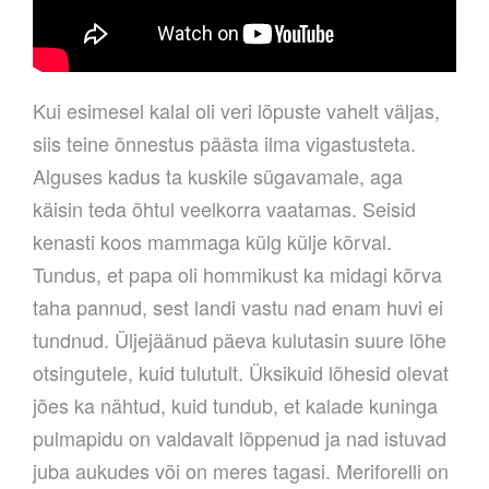
Kui esimesel kalal oli veri lõpuste vahelt väljas,
siis teine õnnestus päästa ilma vigastusteta.
Alguses kadus ta kuskile sügavamale, aga
käisin teda õhtul veelkorra vaatamas. Seisid
kenasti koos mammaga külg külje kõrval.
Tundus, et papa oli hommikust ka midagi kõrva
taha pannud, sest landi vastu nad enam huvi ei
tundnud. Üljejäänud päeva kulutasin suure lõhe
otsingutele, kuid tulutult. Üksikuid lõhesid olevat
jões ka nähtud, kuid tundub, et kalade kuninga
pulmapidu on valdavalt lõppenud ja nad istuvad
juba aukudes või on meres tagasi. Meriforelli on