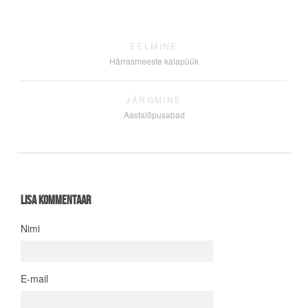
EELMINE
Härrasmeeste kalapüük
JÄRGMINE
Aastalõpusabad
Lisa kommentaar
Nimi
E-mail