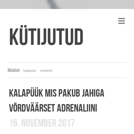
Kütijutud
Sildid:
kalapüük
meriforell
KALAPÜÜK MIS PAKUB JAHIGA
VÕRDVÄÄRSET ADRENALIINI
16. NOVEMBER 2017