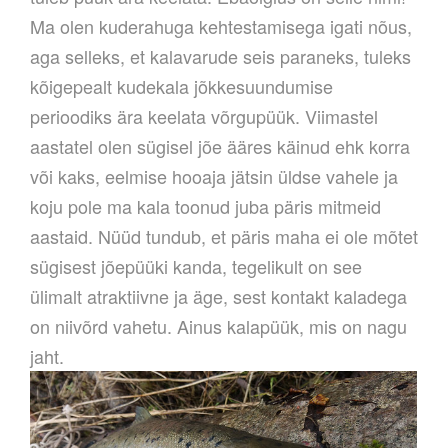
Ma olen kuderahuga kehtestamisega igati nõus,
aga selleks, et kalavarude seis paraneks, tuleks
kõigepealt kudekala jõkkesuundumise
perioodiks ära keelata võrgupüük. Viimastel
aastatel olen sügisel jõe ääres käinud ehk korra
või kaks, eelmise hooaja jätsin üldse vahele ja
koju pole ma kala toonud juba päris mitmeid
aastaid. Nüüd tundub, et päris maha ei ole mõtet
sügisest jõepüüki kanda, tegelikult on see
ülimalt atraktiivne ja äge, sest kontakt kaladega
on niivõrd vahetu. Ainus kalapüük, mis on nagu
jaht.