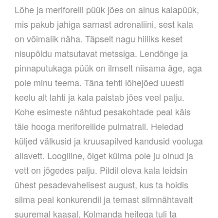
Lõhe ja meriforelli püük jões on ainus kalapüük,
mis pakub jahiga sarnast adrenaliini, sest kala
on võimalik näha. Täpselt nagu hiiliks keset
nisupõldu matsutavat metssiga. Lendõnge ja
pinnaputukaga püük on ilmselt niisama äge, aga
pole minu teema. Täna tehti lõhejõed uuesti
keelu alt lahti ja kala paistab jões veel palju.
Kohe esimeste nähtud pesakohtade peal käis
täie hooga meriforellide pulmatrall. Heledad
küljed välkusid ja kruusapilved kandusid vooluga
allavett. Loogiline, õiget külma pole ju olnud ja
vett on jõgedes palju. Pildil oleva kala leidsin
ühest pesadevahelisest august, kus ta hoidis
silma peal konkurendil ja temast silmnähtavalt
suuremal kaasal. Kolmanda heitega tuli ta