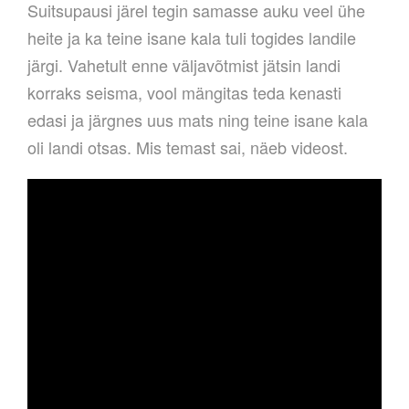
Suitsupausi järel tegin samasse auku veel ühe
heite ja ka teine isane kala tuli togides landile
järgi. Vahetult enne väljavõtmist jätsin landi
korraks seisma, vool mängitas teda kenasti
edasi ja järgnes uus mats ning teine isane kala
oli landi otsas. Mis temast sai, näeb videost.