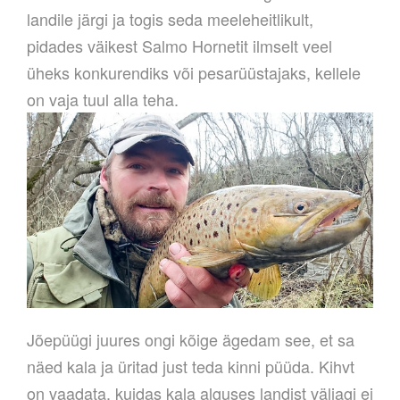
landile järgi ja togis seda meeleheitlikult,
pidades väikest Salmo Hornetit ilmselt veel
üheks konkurendiks või pesarüüstajaks, kellele
on vaja tuul alla teha.
Jõepüügi juures ongi kõige ägedam see, et sa
näed kala ja üritad just teda kinni püüda. Kihvt
on vaadata, kuidas kala alguses landist väljagi ei