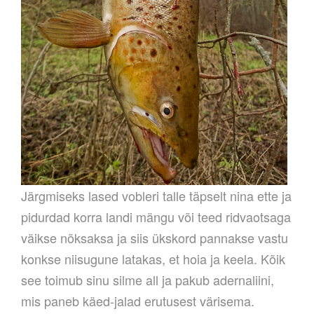
Järgmiseks lased vobleri talle täpselt nina ette ja
pidurdad korra landi mängu või teed ridvaotsaga
väikse nõksaksa ja siis ükskord pannakse vastu
konkse niisugune latakas, et hoia ja keela. Kõik
see toimub sinu silme all ja pakub adernaliini,
mis paneb käed-jalad erutusest värisema.