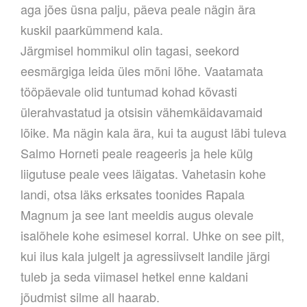
aga jões üsna palju, päeva peale nägin ära
kuskil paarkümmend kala.
Järgmisel hommikul olin tagasi, seekord
eesmärgiga leida üles mõni lõhe. Vaatamata
tööpäevale olid tuntumad kohad kõvasti
ülerahvastatud ja otsisin vähemkäidavamaid
lõike. Ma nägin kala ära, kui ta august läbi tuleva
Salmo Horneti peale reageeris ja hele külg
liigutuse peale vees läigatas. Vahetasin kohe
landi, otsa läks erksates toonides Rapala
Magnum ja see lant meeldis augus olevale
isalõhele kohe esimesel korral. Uhke on see pilt,
kui ilus kala julgelt ja agressiivselt landile järgi
tuleb ja seda viimasel hetkel enne kaldani
jõudmist silme all haarab.