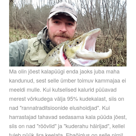
Ma olin jõest kalapüügi enda jaoks juba maha
kandunud, sest selle ümber toimuv kammajaa ei
meeldi mulle. Kui kutselised kalurid püüavad
merest võrkudega välja 95% kudekalast, siis on
nad "rannatraditsioonide elushoidjad". Kui
harrastajad tahavad sedasama kala püüda jõest,
siis on nad "röövlid" ja "kuderahu häirijad", kellel
tuleb püük ära keelata. Ebaõiglus on selle nimi!