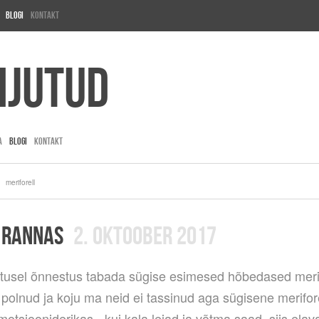
Blogi
Kontakt
ijutud
A
BLOGI
KONTAKT
meriforell
 RANNAS
2. OKTOOBER 2017
tusel õnnestus tabada sügise esimesed hõbedased meri
polnud ja koju ma neid ei tassinud aga sügisene merifore
otsiooniderikas - kui kala leiad ja võtma saad, siis ela