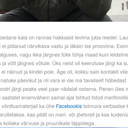
õbedane kala on rannas hakkasid levima juba reedel. La
 ei pidanud närvikava vastu ja läksin ise proovima. Esim
alguses, nagu ikka järgnes tükk tühja maad kuni leidsim
s ja võtt järgnes võtule. Üks neist oli keerutuse järgi ka
ei näinud ja kindel pole. Äge oli, kokku sain kontakti vii
natuke päevikut ja nii vara ei ole ma tavaliselt hõbedast
endri järgi peaks veel paar nädalat ootama. Panen üles
 aastatel enamvähem samal ajal tehtud fotod meriforellid
e võrdlusmaterjali ka ühe
Facebookis
toimuva verbaalse 
arutletakse, kas pildil on meri- või jõeforell ja kas kuderü
la kollaka värvuse ja pruunikate täppidega.