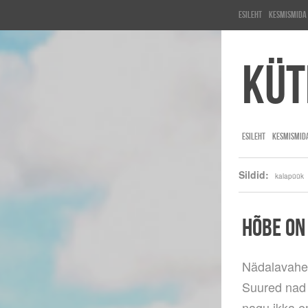
Esileht
KesMisMida
Küt
ESILEHT
KESMISMID
Sildid:
kalapüük
HÕBE ON
Nädalavahe
Suured nad 
nagu ikka em