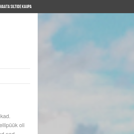
Vaata siltide kaupa
kad.
llipüük oli
vad nad